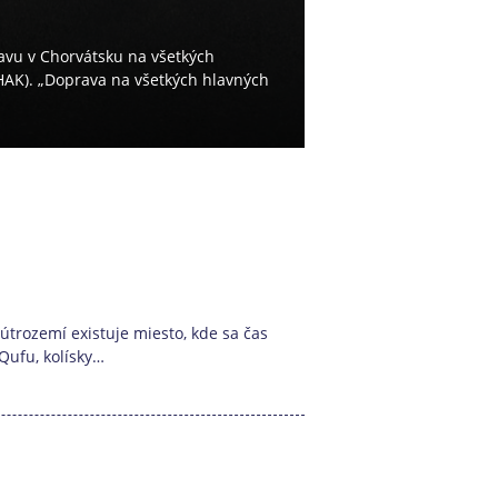
avu v Chorvátsku na všetkých
HAK). „Doprava na všetkých hlavných
trozemí existuje miesto, kde sa čas
Qufu, kolísky…