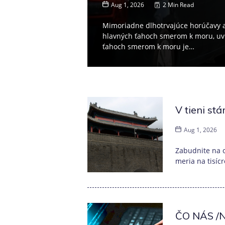
Aug 1, 2026
2 Min Read
Mimoriadne dlhotrvajúce horúčavy a
hlavných ťahoch smerom k moru, uvi
ťahoch smerom k moru je…
V tieni st
Aug 1, 2026
Zabudnite na o
meria na tisíc
ČO NÁS /