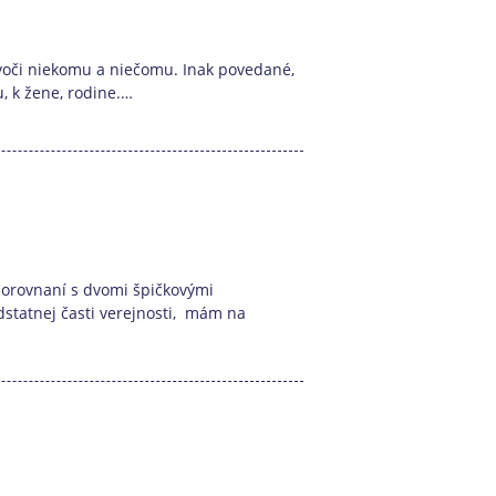
í voči niekomu a niečomu. Inak povedané,
u, k žene, rodine.…
 porovnaní s dvomi špičkovými
dstatnej časti verejnosti, mám na