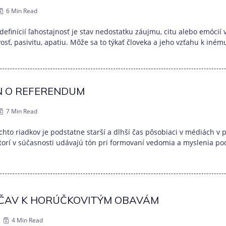
6 Min Read
 definícií ľahostajnosť je stav nedostatku záujmu, citu alebo emóci
osť, pasivitu, apatiu. Môže sa to týkať človeka a jeho vzťahu k iném
N O REFERENDUM
7 Min Read
ýchto riadkov je podstatne starší a dlhší čas pôsobiaci v médiách v
ktorí v súčasnosti udávajú tón pri formovaní vedomia a myslenia po
ČAV K HORÚČKOVITÝM OBAVÁM
4 Min Read