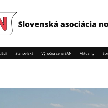
Slovenská asociácia n
iácii
Stanoviská
Výročná cena SAN
Aktuality
Sp