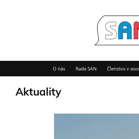
O nás
Rada SAN
Členstvo v asoc
Aktuality