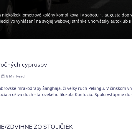
 niekoľkokilometrové kolóny komplikovali v sobotu 1. augusta dopr
edol vo vyhlásení na svojej webovej stránke Chorvátsky autoklub (
áročných cyprusov
8 Min Read
brovské mrakodrapy Šanghaja, či veľký ruch Pekingu. V čínskom vnú
ročia a ožíva duch starovekého filozofa Konfucia. Spolu vstúpme do 
NE/ZDVIHNE ZO STOLIČIEK