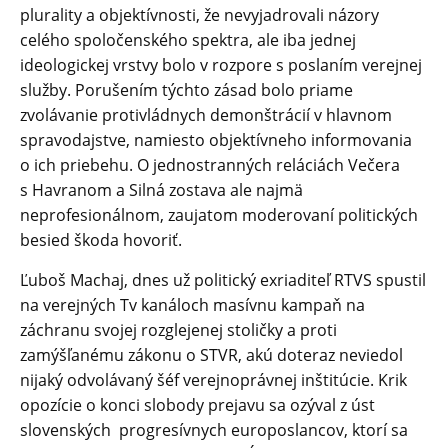
plurality a objektívnosti, že nevyjadrovali názory
celého spoločenského spektra, ale iba jednej
ideologickej vrstvy bolo v rozpore s poslaním verejnej
služby. Porušením týchto zásad bolo priame
zvolávanie protivládnych demonštrácií v hlavnom
spravodajstve, namiesto objektívneho informovania
o ich priebehu. O jednostranných reláciách Večera
s Havranom a Silná zostava ale najmä
neprofesionálnom, zaujatom moderovaní politických
besied škoda hovoriť.
Ľuboš Machaj, dnes už politický exriaditeľ RTVS spustil
na verejných Tv kanáloch masívnu kampaň na
záchranu svojej rozglejenej stoličky a proti
zamýšľanému zákonu o STVR, akú doteraz neviedol
nijaký odvolávaný šéf verejnoprávnej inštitúcie. Krik
opozície o konci slobody prejavu sa ozýval z úst
slovenských progresívnych europoslancov, ktorí sa