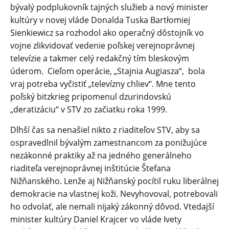
bývalý podplukovník tajných služieb a nový minister
kultúry v novej vláde Donalda Tuska Bartłomiej
Sienkiewicz sa rozhodol ako operačný dôstojník vo
vojne zlikvidovať vedenie poľskej verejnoprávnej
televízie a takmer celý redakčný tím bleskovým
úderom. Cieľom operácie, „Stajnia Augiasza“, bola
vraj potreba vyčistiť „televízny chliev“. Mne tento
poľský bitzkrieg pripomenul dzurindovskú
„deratizáciu“ v STV zo začiatku roka 1999.
Dlhší čas sa nenašiel nikto z riaditeľov STV, aby sa
ospravedlnil bývalým zamestnancom za ponižujúce
nezákonné praktiky až na jedného generálneho
riaditeľa verejnoprávnej inštitúcie Štefana
Nižňanského. Lenže aj Nižňanský pocítil ruku liberálnej
demokracie na vlastnej koži. Nevyhovoval, potrebovali
ho odvolať, ale nemali nijaký zákonný dôvod. Vtedajší
minister kultúry Daniel Krajcer vo vláde Ivety