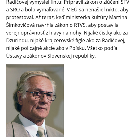
Radičovej vymyslel fintu: Pripravil zákon o zlúčení STV
a SRO a bolo vymaľované. V EÚ sa nenašiel nikto, aby
protestoval. Až teraz, keď ministerka kultúry Martina
Šimkovičová navrhla zákon o RTVS, aby postavila
verejnoprávnosť z hlavy na nohy. Nijaké čistky ako za
Dzurindu, nijaké krajcerovské fígle ako za Radičovej,
nijaké policajné akcie ako v Poľsku. Všetko podľa
Ústavy a zákonov Slovenskej republiky.