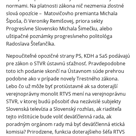
normami. Na platnosti zákona nič nezmenia zlostné
slová opozície – Matovičovho premianta Michala
Šipoša, či Veroniky Remišovej, priora sekty
Progresívne Slovensko Michala Šimečku, alebo
uštipačné poznámky progresívneho politológa
Radoslava Štefančíka.
Nepoučiteľné opozičné strany PS, KDH a SaS podávajú
pre zákon o STVR ústavnú sťažnosť. Pravdepodobne
toto ich podanie skončí na Ústavnom súde prehrou
podobne ako v prípade novely Trestného zákona.
Lebo čo už môže byť protiústavné ak sa doterajší
verejnoprávny monolit RTVS mení na verejnoprávnu
STVR, v ktorej budú pôsobiť dva nezávislé subjekty
Slovenská televízia a Slovenský rozhlas, ak riaditeľa
tejto inštitúcie bude voliť deväťčlenná rada, ak
poradným orgánom rady má byť deväťčlenná etická
komisia? Prirodzene, funkcia doterajšieho šéfa RTVS