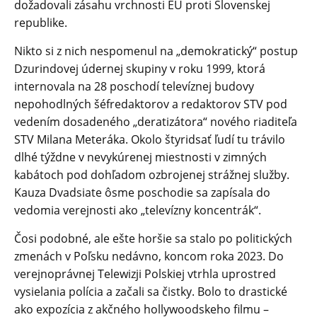
dožadovali zásahu vrchnosti EÚ proti Slovenskej
republike.
Nikto si z nich nespomenul na „demokratický“ postup
Dzurindovej údernej skupiny v roku 1999, ktorá
internovala na 28 poschodí televíznej budovy
nepohodlných šéfredaktorov a redaktorov STV pod
vedením dosadeného „deratizátora“ nového riaditeľa
STV Milana Meteráka. Okolo štyridsať ľudí tu trávilo
dlhé týždne v nevykúrenej miestnosti v zimných
kabátoch pod dohľadom ozbrojenej strážnej služby.
Kauza Dvadsiate ôsme poschodie sa zapísala do
vedomia verejnosti ako „televízny koncentrák“.
Čosi podobné, ale ešte horšie sa stalo po politických
zmenách v Poľsku nedávno, koncom roka 2023. Do
verejnoprávnej Telewizji Polskiej vtrhla uprostred
vysielania polícia a začali sa čistky. Bolo to drastické
ako expozícia z akčného hollywoodskeho filmu –