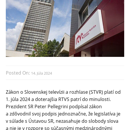
Posted On:
14. Júla 2024
Zákon o Slovenskej televízii a rozhlase (STVR) platí od
1. júla 2024 a doterajšia RTVS patrí do minulosti.
Prezident SR Peter Pellegrini podpísal zákon
a zdôvodnil svoj podpis jednoznačne, že legislatíva je
v súlade s Ústavou SR, nezasahuje do slobody slova
a nie je v rozpore so súčasnými medzinárodnými