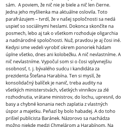
sám. A poviem, že nič nie je biele a nič len čierne.
Jedna jeho myšlienka ma aktuálne oslovila. Toto
parafrázujem – tvrdí, že v našej spoločnosti sa nedá
uspieť so sociálnymi heslami. Dokonca skončíte na
posmech, lebo aj tak o všetkom rozhoduje oligarchia
a nadnárodné spoločnosti. Nuž, pravdou je aj čosi iné.
Kedysi sme vedeli vyrobiť okrem ponoriek hádam
úplne všetko, dnes ani kolobežku. A nič nevlastníme. A
nič nevlastníme. Vypočul som si o čosi vplyvnejšiu
osobnosť, t. j. bývalého sudcu i kandidáta za
prezidenta Štefana Harabína. Ten si myslí, že
konsolidačný balíček je nanič, treba audity na
všetkých ministerstvách, všetkých vinníkov za zlé
rozhodnutia, vrátane ministrov, do lochu, upresnil, do
basy a chybné konania nech zaplatia z vlastných
úspor a majetku. Peňazí by bolo habadej. A do toho
prišiel publicista Baránek. Názorovo sa nachádza
možno niekde medzi Chmelárom a Harabínom. Na