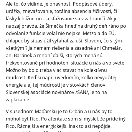
Ale to, čo vidíme, je ohavnosť. Podpásové údery,
urážky, znevažovanie, totálna absencia žičlivosti, či
lásky k blížnemu – a sťažovanie sa v zahraničí. Ak je
naozaj pravda, že Šimečka hneď na druhý deň ráno po
odvolaní z funkcie volal nie nejakej Metzola do EÚ,
chlapec by si zaslúžil vyťahať za uši. Slovom, čo s tým
všetkým ? Ja nemám riešenia a zásadné ani Chmelár,
ani Baránek a mnohí ďalší, ktorých mená sú
frekventované pri hodnotení situácie u nás a vo svete.
Možno by bolo treba viac stavať na kolektívnu
múdrosť. Keď si napr. uvedomím, koľko nevyužitej
energie a aj tej múdrosti je v stovkách členov
Slovenskej asociácie novinárov /SAN/, je to na
zaplakanie.
V susednom Maďarsku je to Orbán a u nás by to
mohol byť Fico. Po atentáte som si myslel, že príde iný
Fico. Ráznejší a energickejší. Inak to asi nepôjde.