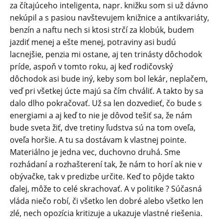
za čítajúceho inteligenta, napr. knižku som si už dávno
nekúpil a s pasiou navštevujem knižnice a antikvariáty,
benzín a naftu nech si ktosi strčí za klobúk, budem
jazdiť menej a ešte menej, potraviny asi budú
lacnejšie, penzia mi ostane, aj ten trinásty dôchodok
príde, aspoň v tomto roku, aj keď rodičovský
dôchodok asi bude iný, keby som bol lekár, neplačem,
veď pri všetkej úcte majú sa čím chváliť. A takto by sa
dalo dlho pokračovať. Už sa len dozvedieť, čo bude s
energiami a aj keď to nie je dôvod tešiť sa, že nám
bude sveta žiť, dve tretiny ľudstva sú na tom oveľa,
oveľa horšie. A tu sa dostávam k vlastnej pointe.
Materiálno je jedna vec, duchovno druhá. Sme
rozhádaní a rozhašterení tak, že nám to horí ak nie v
obývačke, tak v predizbe určite. Keď to pôjde takto
ďalej, môže to celé skrachovať. A v politike ? Súčasná
vláda niečo robí, či všetko len dobré alebo všetko len
zlé, nech opozícia kritizuje a ukazuje vlastné riešenia.