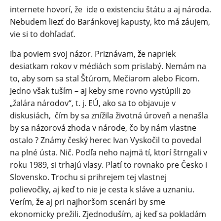
internete hovorí, že ide o existenciu štátu a aj národa.
Nebudem liezť do Baránkovej kapusty, kto má záujem,
vie si to dohľadať.
Iba poviem svoj názor. Priznávam, že napriek
desiatkam rokov v médiách som prislabý. Nemám na
to, aby som sa stal Štúrom, Mečiarom alebo Ficom.
Jedno však tuším – aj keby sme rovno vystúpili zo
„žalára národov“, t. j. EÚ, ako sa to objavuje v
diskusiách, čím by sa znížila životná úroveň a nenašla
by sa názorová zhoda v národe, čo by nám vlastne
ostalo ? Známy český herec Ivan Vyskočil to povedal
na plné ústa. Nič. Podľa neho najmä tí, ktorí štrngali v
roku 1989, si trhajú vlasy. Platí to rovnako pre Česko i
Slovensko. Trochu si prihrejem tej vlastnej
polievočky, aj keď to nie je cesta k sláve a uznaniu.
Verím, že aj pri najhoršom scenári by sme
ekonomicky prežili. Zjednoduším, aj keď sa pokladám