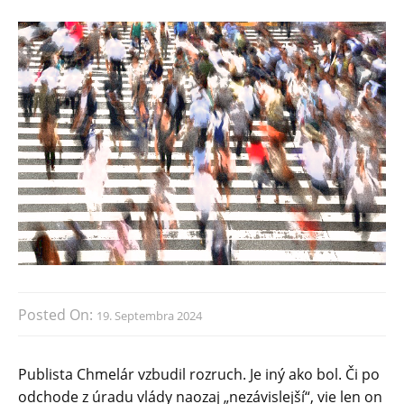
Posted On:
19. Septembra 2024
Publista Chmelár vzbudil rozruch. Je iný ako bol. Či po
odchode z úradu vlády naozaj „nezávislejší“, vie len on