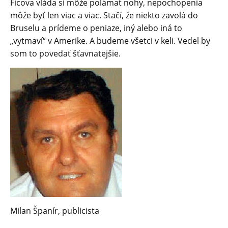
Ficova vláda si môže polámať nohy, nepochopenia
môže byť len viac a viac. Stačí, že niekto zavolá do
Bruselu a prídeme o peniaze, iný alebo iná to
„vytmaví“ v Amerike. A budeme všetci v keli. Vedel by
som to povedať šťavnatejšie.
Milan Španír, publicista