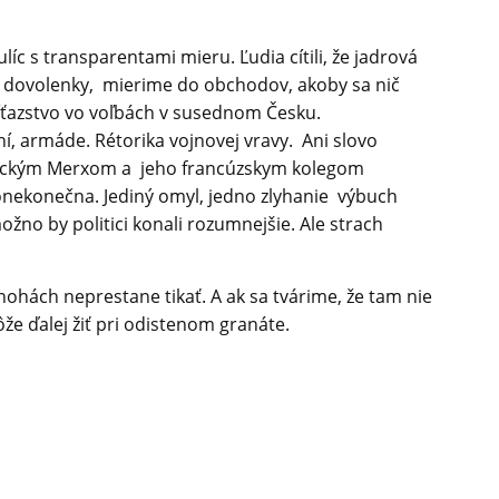
íc s transparentami mieru. Ľudia cítili, že jadrová
 na dovolenky, mierime do obchodov, akoby sa nič
íťazstvo vo voľbách v susednom Česku.
í, armáde. Rétorika vojnovej vravy. Ani slovo
emeckým Merxom a jeho francúzskym kolegom
onekonečna. Jediný omyl, jedno zlyhanie výbuch
možno by politici konali rozumnejšie. Ale strach
nohách neprestane tikať. A ak sa tvárime, že tam nie
že ďalej žiť pri odistenom granáte.