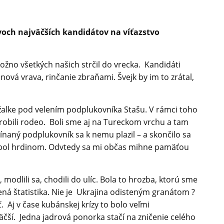
voch najväčších kandidátov na víťazstvo
žno všetkých našich strčil do vrecka.
Kandidáti
jnová vrava, rinčanie zbraňami. Švejk by im to zrátal,
tržalke pod velením podplukovníka Stašu. V rámci toho
 robili rodeo. Boli sme aj na Tureckom vrchu a tam
ínaný podplukovník sa k nemu plazil – a skončilo sa
eľ bol hrdinom. Odvtedy sa mi občas mihne pamäťou
odlili sa, chodili do ulíc. Bola to hrozba, ktorú sme
ená štatistika. Nie je
Ukrajina odisteným granátom ?
. Aj v čase kubánskej krízy to bolo veľmi
äčší. Jedna jadrová ponorka stačí na zničenie celého