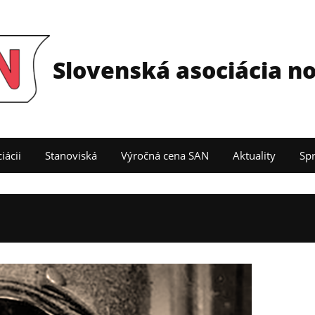
Slovenská asociácia n
iácii
Stanoviská
Výročná cena SAN
Aktuality
Sp