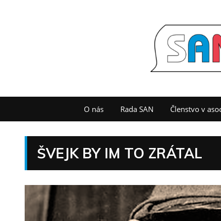
O nás
Rada SAN
Členstvo v asoc
ŠVEJK BY IM TO ZRÁTAL