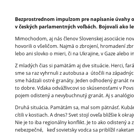
Bezprostrednom impulzom pre napísanie úvahy o v
v českých parlamentných voľbách. Bojovali ako le
Mimochodom, aj nás členov Slovenskej asociácie nov
hovorili o všeličom. Najmä o zbrojení, hromadení zbran
lebo ani slovko o mieri, či na Ukrajine, v Gaze alebo i
Z mladých čias si pamätám aj dve situácie. Herci, fa
sme sa raz vyhrnuli z autobusa a útočili na západnýc
sme hádzali ostré granáty. Jeden odhodený granát nev
to dobre. Vďaka odvážlivcovi so skúsenosťami v Povs
pojem odistený a nevybuchnutý granát. Aj s analógi
Druhá situácia. Pamätám sa, mal som pätnásť. Kubánsk
cítili v kostiach. A dnes? Svet stojí oveľa bližšie k ok
Nie je to iba regionálny konflikt. Je to ako odistený
nebezpečné, keď sovietsky vodca sa priblížil raketam