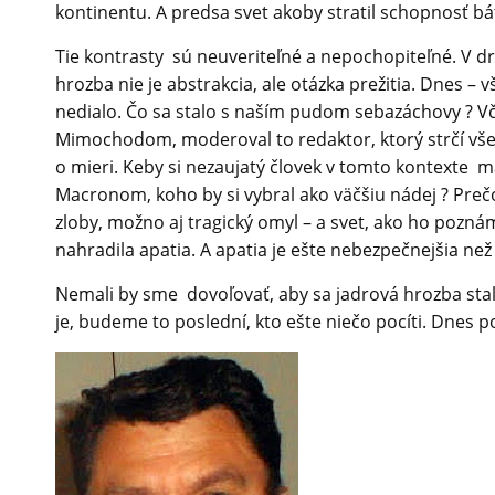
kontinentu. A predsa svet akoby stratil schopnosť báť
Tie kontrasty sú neuveriteľné a nepochopiteľné. V dru
hrozba nie je abstrakcia, ale otázka prežitia. Dnes 
nedialo. Čo sa stalo s naším pudom sebazáchovy ? V
Mimochodom, moderoval to redaktor, ktorý strčí všetk
o mieri. Keby si nezaujatý človek v tomto kontext
Macronom, koho by si vybral ako väčšiu nádej ? Preč
zloby, možno aj tragický omyl – a svet, ako ho poznáme
nahradila apatia. A apatia je ešte nebezpečnejšia než
Nemali by sme dovoľovať, aby sa jadrová hrozba stala
je, budeme to poslední, kto ešte niečo pocíti. Dnes p