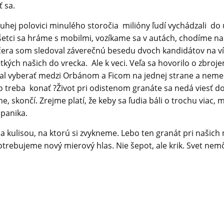
 sa.
hej polovici minulého storočia milióny ľudí vychádzali do ul
– všetci sa hráme s mobilmi, vozíkame sa v autách, chodíme
čera som sledoval záverečnú besedu dvoch kandidátov na v
ých našich do vrecka. Ale k veci. Veľa sa hovorilo o zbrojen
e mal vyberať medzi Orbánom a Ficom na jednej strane a n
o treba konať ?Život pri odistenom granáte sa nedá viesť d
, skončí. Zrejme platí, že keby sa ľudia báli o trochu viac, 
 panika.
 kulisou, na ktorú si zvykneme. Lebo ten granát pri našich 
otrebujeme nový mierový hlas. Nie šepot, ale krik. Svet nemô