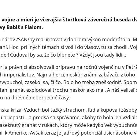
ojne a mieri je včerajšia štvrtková záverečná beseda d
vy Babiš s Fialom.
inárov /SAN/by mal iritovať v dobrom výkon moderátora. Mo
í. Hoci pri iných témach si vošli do vlasov, tu sa zhodli. Vo
nde ! Čudoval by sa, že čo blbnete ? Vždyť jsou tady lidi…
rári a právnici absolvovali prípravu na ročnú vojenčinu v Pe
h imperialistov. Najmä herci, neskôr známi zabávači, z toho
ybuchol, zasekol sa, či čo. Bolo ho treba zneškodniť. Spom
taní granát explodoval trochu neskôr ako mal. A náš velit
ou na dnešné nebezpečné časy.
a kríza. Vzduch bol ťažký strachom, ľudia kupovali zásoby, m
raju priepasti – a predsa sa správame, akoby to bola len vzdial
 a zaseknutý granát v rukách, ktorý môže kedykoľvek vybuchnúť
i k Amerike. Avšak teraz je jadrový potenciál tisícnásobne v