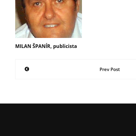
MILAN ŠPANÍR, publicista
Navigácia
Prev Post
v
článku